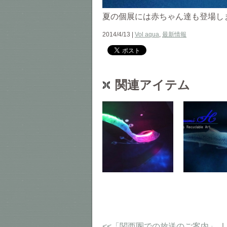
夏の個展には赤ちゃん達も登場し
2014/4/13 |
Vol aqua
,
最新情報
関連アイテム
<<「関西圏での放送のご案内」