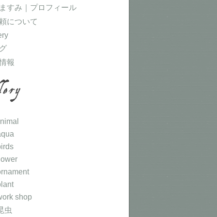
ますみ｜プロフィール
頼について
ery
グ
情報
animal
aqua
birds
flower
ornament
plant
work shop
 昆虫