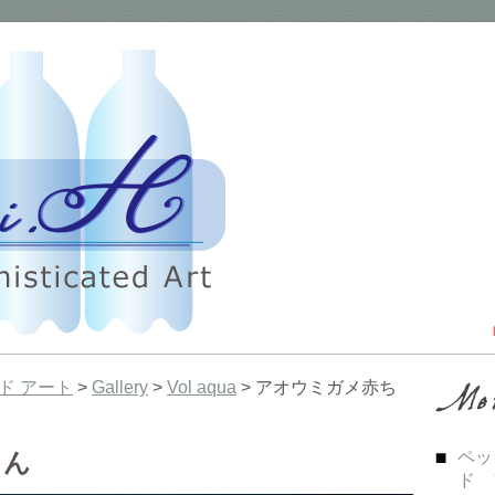
ド アート
>
Gallery
>
Vol aqua
> アオウミガメ赤ち
ゃん
ペッ
ド 