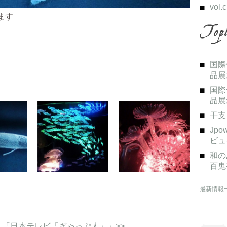
vol.c
ます
国際
品展
国際
品展
干支
Jp
ビュ
和の
百鬼
最新情報
｜
「日本テレビ「ぎゃっぷ人」」>>