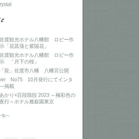
rystal
佐渡観光ホテル八幡館 ロビー作
示「花菖蒲と紫陽花」
佐渡観光ホテル八幡館 ロビー作
示 「月下の桜」
「龍」佐渡市八幡 八幡宮公開
ower No75 10月発行にてインタ
―掲載
あかり×百段階段 2023 ～極彩色の
夜行～ホテル雅叙園東京
一覧へ