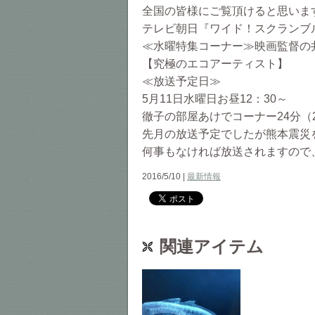
全国の皆様にご覧頂けると思いま
テレビ朝日『ワイド！スクランブ
≪水曜特集コーナー≫映画監督の
【究極のエコアーティスト】
≪放送予定日≫
5月11日水曜日お昼12：30～
徹子の部屋あけでコーナー24分（
先月の放送予定でしたが熊本震災
何事もなければ放送されますので
2016/5/10 |
最新情報
関連アイテム