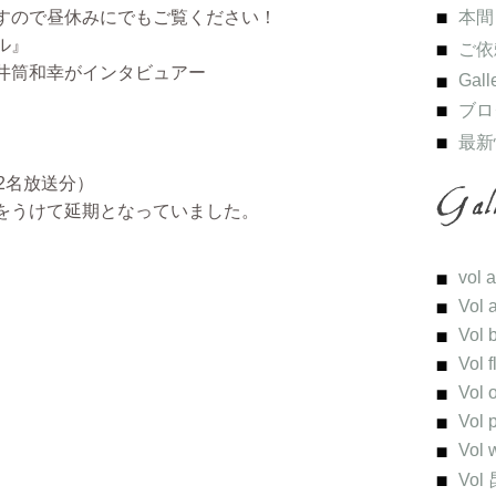
すので昼休みにでもご覧ください！
本間
ル』
ご依
井筒和幸がインタビュアー
Gall
ブロ
最新
2名放送分）
をうけて延期となっていました。
、
vol 
Vol 
Vol 
Vol 
Vol 
Vol 
Vol 
Vol