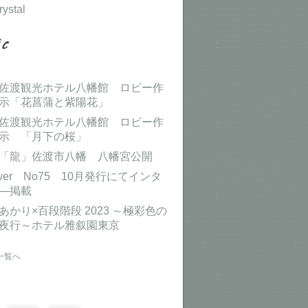
rystal
佐渡観光ホテル八幡館 ロビー作
示「花菖蒲と紫陽花」
佐渡観光ホテル八幡館 ロビー作
示 「月下の桜」
「龍」佐渡市八幡 八幡宮公開
ower No75 10月発行にてインタ
―掲載
あかり×百段階段 2023 ～極彩色の
夜行～ホテル雅叙園東京
一覧へ