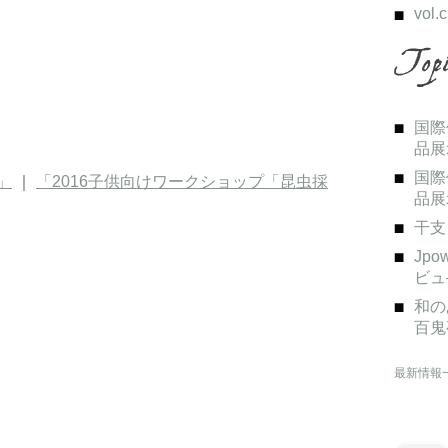
vol.c
国際
品展
国際
」
｜
「2016子供向けワークショップ「昆虫採
品展
干支
Jp
ビュ
和の
百鬼
最新情報