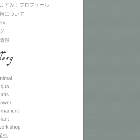
ますみ｜プロフィール
頼について
ery
グ
情報
animal
aqua
birds
flower
ornament
plant
work shop
 昆虫