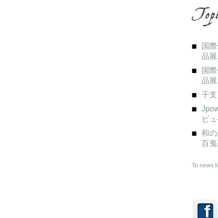
国際
品展
国際
品展
干支
Jp
ビュ
和の
百鬼
To news li