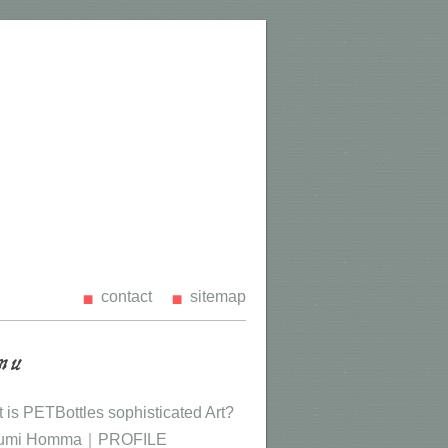
contact
sitemap
 is PETBottles sophisticated Art?
umi Homma｜PROFILE