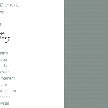
頼について
ery
s
animal
aqua
birds
flower
ornament
plant
work shop
insects
rystal