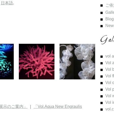
n
日本語
.
ご依
Gall
Blog
New
vol 
Vol 
Vol 
Vol 
Vol 
Vol 
Vol 
Vol 
冬展示のご案内」
｜
「Vol.Aqua New Engraulis
vol.c