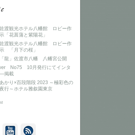
佐渡観光ホテル八幡館 ロビー作
示「花菖蒲と紫陽花」
佐渡観光ホテル八幡館 ロビー作
示 「月下の桜」
「龍」佐渡市八幡 八幡宮公開
ower No75 10月発行にてインタ
―掲載
あかり×百段階段 2023 ～極彩色の
夜行～ホテル雅叙園東京
st