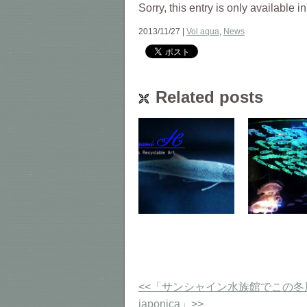
Sorry, this entry is only available i
2013/11/27 |
Vol aqua
,
News
Related posts
<<「サンシャイン水族館でこの
japonica」>>